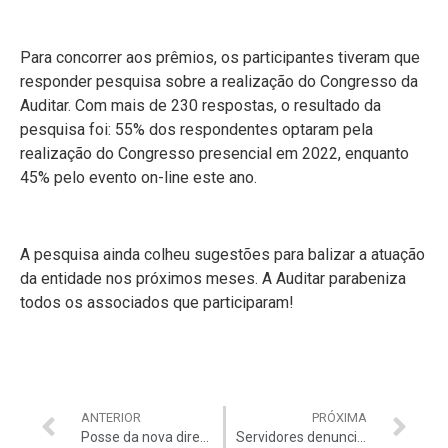
Para concorrer aos prêmios, os participantes tiveram que
responder pesquisa sobre a realização do Congresso da
Auditar. Com mais de 230 respostas, o resultado da
pesquisa foi: 55% dos respondentes optaram pela
realização do Congresso presencial em 2022, enquanto
45% pelo evento on-line este ano.
A pesquisa ainda colheu sugestões para balizar a atuação
da entidade nos próximos meses. A Auditar parabeniza
todos os associados que participaram!
ANTERIOR
PRÓXIMA
Posse da nova diretoria da Auditar é marcada por forte apelo em prol do fortalecimento do serviço público e valorização dos servidores
Servidores denunciam novamente ministro Paulo Guedes na Comissão de Ética Pública