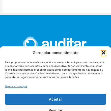
Gerenciar consentimento
Para proporcionar uma melhor experiência, usamos tecnologias como cookies para
armazenar e/ou acessar informações do dispositivo. O consentimento com essas
União dos Auditores Federais de Controle Externo -
tecnologias nos permite processar dados como comportamento da navegação ou
AUDITAR
IDs exclusivos neste site. O não consentimento ou a revogação do consentimento
pode afetar negativamente determinados recursos e funções.
Setor de Administração Federal Sul (SAF/Sul), Qd. 04, Lt. 01
Edifício Anexo II
Gerenciar serviços
Tribunal de Contas da União (TCU), Subsolo, Sala S04
Telefone: (61)3527-7292
Aceitar
Política de
Termos de uso
privacidade
Rejeitar