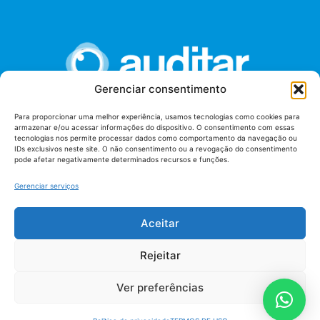
Gerenciar consentimento
Para proporcionar uma melhor experiência, usamos tecnologias como cookies para
armazenar e/ou acessar informações do dispositivo. O consentimento com essas
União dos Auditores Federais de Controle Externo -
tecnologias nos permite processar dados como comportamento da navegação ou
AUDITAR
IDs exclusivos neste site. O não consentimento ou a revogação do consentimento
pode afetar negativamente determinados recursos e funções.
Setor de Administração Federal Sul (SAF/Sul), Qd. 04, Lt. 01
Edifício Anexo II
Gerenciar serviços
Tribunal de Contas da União (TCU), Subsolo, Sala S04
Telefone: (61)3527-7292
Aceitar
Política de
Termos de uso
privacidade
Rejeitar
Ver preferências