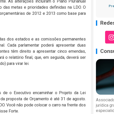
te. As alterações incluíram o Plano Plurianual
Pre
o das metas e prioridades definidas na LDO. O
is orçamentárias de 2012 e 2013 como base para
Redes
ncadas dos estados e as comissões permanentes
nal. Cada parlamentar poderá apresentar duas
Consu
tes têm direito a apresentar cinco emendas,
o relatório final, que, em seguida, deverá ser
 para virar lei.
es de o Executivo encaminhar o Projeto da Lei
io da proposta de Orçamento é até 31 de agosto.
Associado
O. Você não pode colocar o carro na frente dos
jurídica g
especiali
isse Forte.