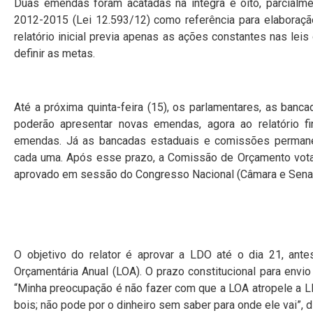
Duas emendas foram acatadas na íntegra e oito, parcialmen
2012-2015 (Lei 12.593/12) como referência para elaboraçã
relatório inicial previa apenas as ações constantes nas le
definir as metas.
Até a próxima quinta-feira (15), os parlamentares, as ba
poderão apresentar novas emendas, agora ao relatório fi
emendas. Já as bancadas estaduais e comissões permanen
cada uma. Após esse prazo, a Comissão de Orçamento votará 
aprovado em sessão do Congresso Nacional (Câmara e Senado)
O objetivo do relator é aprovar a LDO até o dia 21, ant
Orçamentária Anual (
LOA
). O prazo constitucional para env
“Minha preocupação é não fazer com que a LOA atropele a LD
bois; não pode por o dinheiro sem saber para onde ele vai”, d