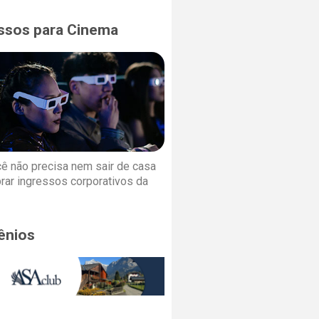
ssos para Cinema
cê não precisa nem sair de casa
rar ingressos corporativos da
ênios