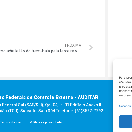
PRÓXIMA
Governo adia leilão do trem-bala pela terceira vez
Para pro
e/ou ace
processa
consenti
recursos
es Federais de Controle Externo - AUDITAR
ederal Sul (SAF/Sul), Qd. 04, Lt. 01 Edifício Anexo II
Gerencia
nião (TCU), Subsolo, Sala S04 Telefone: (61)3527-7292
Termos de uso
Política de privacidade