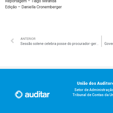
Reportagem – Tiago Miranda
Edição – Daniella Cronemberger
ANTERIOR
Sessão solene celebra posse do procurador-geral junto ao TCU
União dos Auditor
Setor de Administração F
Tribunal de Contas da U