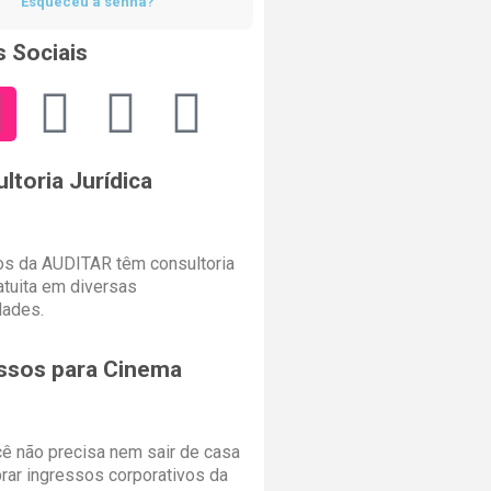
Esqueceu a senha?
 Sociais
ltoria Jurídica
s da AUDITAR têm consultoria
ratuita em diversas
dades.
ssos para Cinema
cê não precisa nem sair de casa
rar ingressos corporativos da