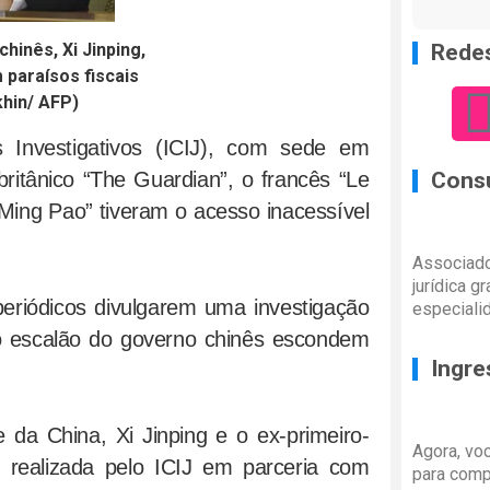
Redes
chinês, Xi Jinping,
 paraísos fiscais
hin/ AFP)
as Investigativos (ICIJ), com sede em
britânico “The Guardian”, o francês “Le
Consu
Ming Pao” tiveram o acesso inacessível
Associado
jurídica g
eriódicos divulgarem uma investigação
especiali
to escalão do governo chinês escondem
Ingre
 da China, Xi Jinping e o ex-primeiro-
Agora, vo
a, realizada pelo ICIJ em parceria com
para comp