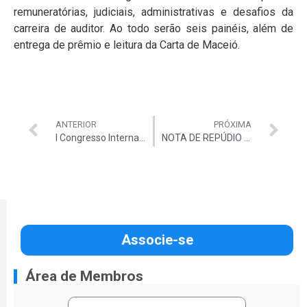
remuneratórias, judiciais, administrativas e desafios da
carreira de auditor. Ao todo serão seis painéis, além de
entrega de prêmio e leitura da Carta de Maceió.
ANTERIOR
PRÓXIMA
I Congresso Internacional de Auditores é aberto em Maceió/AL
NOTA DE REPÚDIO contra a matéria “Ministros do TCU irritados com ‘acobertamentos’ da área técnica nos estados”
Associe-se
Área de Membros