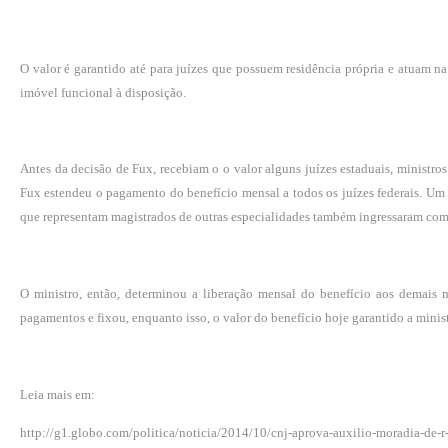
O valor é garantido até para juízes que possuem residência própria e atuam n
imóvel funcional à disposição.
Antes da decisão de Fux, recebiam o o valor alguns juízes estaduais, ministro
Fux estendeu o pagamento do benefício mensal a todos os juízes federais. Um di
que representam magistrados de outras especialidades também ingressaram com 
O ministro, então, determinou a liberação mensal do benefício aos demais 
pagamentos e fixou, enquanto isso, o valor do benefício hoje garantido a min
Leia mais em:
http://g1.globo.com/politica/noticia/2014/10/cnj-aprova-auxilio-moradia-de-r