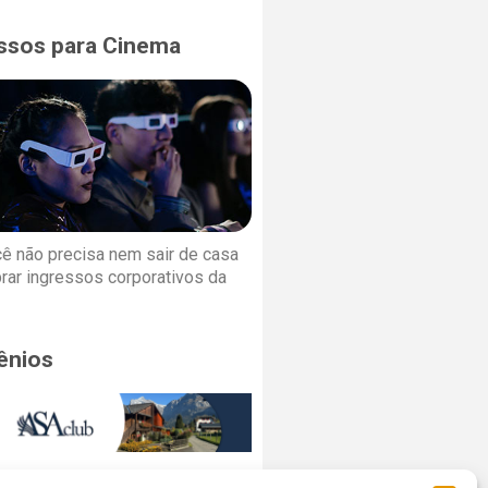
ssos para Cinema
cê não precisa nem sair de casa
rar ingressos corporativos da
ênios