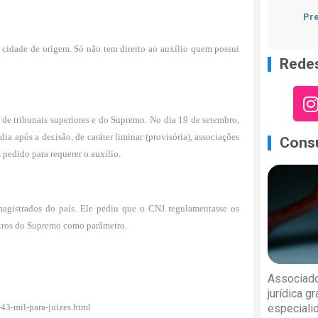
Pre
a cidade de origem. Só não tem direito ao auxílio quem possui
Redes
s de tribunais superiores e do Supremo. No dia 19 de setembro,
a após a decisão, de caráter liminar (provisória), associações
Consu
pedido para requerer o auxílio.
magistrados do país. Ele pediu que o CNJ regulamentasse os
istros do Supremo como parâmetro.
Associado
jurídica g
especiali
-43-mil-para-juizes.html