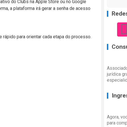
licativo do Clubs na Apple Store ou no Google
orma, a plataforma irá gerar a senha de acesso
Redes
 rápido para orientar cada etapa do processo.
Consu
Associado
jurídica g
especiali
Ingre
Agora, vo
para comp