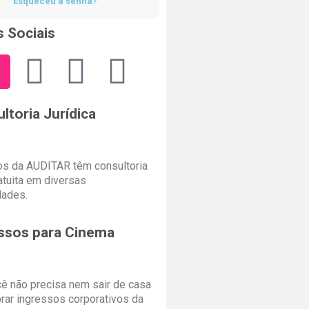
Esqueceu a senha?
 Sociais
ltoria Jurídica
s da AUDITAR têm consultoria
ratuita em diversas
dades.
ssos para Cinema
cê não precisa nem sair de casa
rar ingressos corporativos da