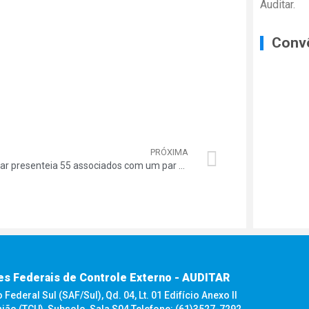
Auditar.
Conv
PRÓXIMA
Auditar presenteia 55 associados com um par de ingressos para o show do Frejat
es Federais de Controle Externo - AUDITAR
ederal Sul (SAF/Sul), Qd. 04, Lt. 01 Edifício Anexo II