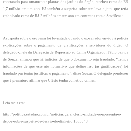
contratado para ornamentar plantas dos jardins do órgão, recebeu cerca de R$
1,7 milhão em um ano. Há também a suspeita sobre um lava a jato, que teria
embolsado cerca de R$ 2 milhões em um ano em contratos com o Sest/Senat.
A suspeita sobre o esquema foi levantada quando o ex-senador enviou à polícia
explicações sobre o pagamento de gratificações a servidores do órgão. O
delegado-chefe da Delegacia de Repressão ao Crime Organizado, Fábio Santos
de Souza, afirmou que há indícios de que o documento seja fraudado. “Temos
informações de que esse ato normativo que define isso (as gratificações) foi
fraudado pra tentar justificar o pagamento”, disse Souza. O delegado ponderou
que é prematuro afirmar que Clésio tenha cometido crimes.
Leia mais em:
http://politica.estadao.com.br/noticias/geral,clesio-andrade-se-apresenta-e-
depoe-sobre-suspeita-de-desvio-de-dinheiro,1563048