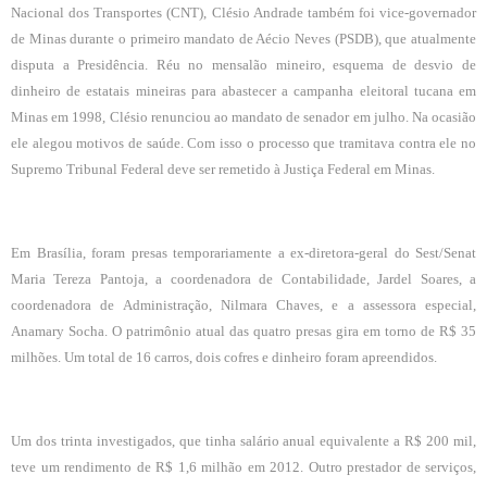
Nacional dos Transportes (CNT), Clésio Andrade também foi vice-governador
de Minas durante o primeiro mandato de Aécio Neves (PSDB), que atualmente
disputa a Presidência. Réu no mensalão mineiro, esquema de desvio de
dinheiro de estatais mineiras para abastecer a campanha eleitoral tucana em
Minas em 1998, Clésio renunciou ao mandato de senador em julho. Na ocasião
ele alegou motivos de saúde. Com isso o processo que tramitava contra ele no
Supremo Tribunal Federal deve ser remetido à Justiça Federal em Minas.
Em Brasília, foram presas temporariamente a ex-diretora-geral do Sest/Senat
Maria Tereza Pantoja, a coordenadora de Contabilidade, Jardel Soares, a
coordenadora de Administração, Nilmara Chaves, e a assessora especial,
Anamary Socha. O patrimônio atual das quatro presas gira em torno de R$ 35
milhões. Um total de 16 carros, dois cofres e dinheiro foram apreendidos.
Um dos trinta investigados, que tinha salário anual equivalente a R$ 200 mil,
teve um rendimento de R$ 1,6 milhão em 2012. Outro prestador de serviços,