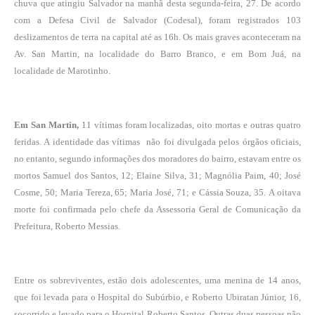
chuva que atingiu Salvador na manhã desta segunda-feira, 27. De acordo
com a Defesa Civil de Salvador (Codesal), foram registrados 103
deslizamentos de terra na capital até as 16h. Os mais graves aconteceram na
Av. San Martin, na localidade do Barro Branco, e em Bom Juá, na
localidade de Marotinho.
Em San Martin
,
11 vítimas foram localizadas, oito mortas e outras quatro
feridas. A identidade das vítimas não foi divulgada pelos órgãos oficiais,
no entanto, segundo informações dos moradores do bairro, estavam entre os
mortos Samuel dos Santos, 12; Elaine Silva, 31; Magnólia Paim, 40; José
Cosme, 50; Maria Tereza, 65; Maria José, 71; e Cássia Souza, 35. A oitava
morte foi confirmada pelo chefe da Assessoria Geral de Comunicação da
Prefeitura, Roberto Messias.
Entre os sobreviventes, estão dois adolescentes, uma menina de 14 anos,
que foi levada para o Hospital do Subúrbio, e Roberto Ubiratan Júnior, 16,
socorrido e levado para o Hospital Roberto Santos. Outras duas pessoas não