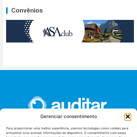
Convênios
Gerenciar consentimento
Para proporcionar uma melhor experiência, usamos tecnologias como cookies para
armazenar e/ou acessar informações do dispositivo. O consentimento com essas
União dos Auditores Federais de Controle Externo -