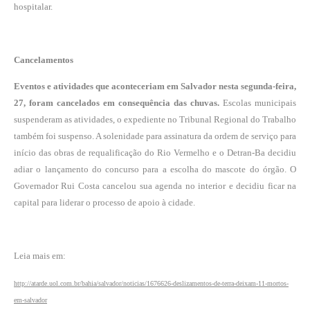
hospitalar.
Cancelamentos
Eventos e atividades que aconteceriam em Salvador nesta segunda-feira,
27, foram cancelados em consequência das chuvas.
Escolas municipais
suspenderam as atividades, o expediente no Tribunal Regional do Trabalho
também foi suspenso. A solenidade para assinatura da ordem de serviço para
início das obras de requalificação do Rio Vermelho e o Detran-Ba decidiu
adiar o lançamento do concurso para a escolha do mascote do órgão. O
Governador Rui Costa cancelou sua agenda no interior e decidiu ficar na
capital para liderar o processo de apoio à cidade.
Leia mais em:
http://atarde.uol.com.br/bahia/salvador/noticias/1676626-deslizamentos-de-terra-deixam-11-mortos-
em-salvador