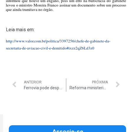
informou que houve um engano, pois um erro na burocracia do gabinete
levou o ministro Moreira Franco assinar um documento sobre um processo
que ainda tramitava no órgão.
Leia mais em:
http://www.valor.com.br/politica/3397256/chefe-de-gabinete-da-
secretaria-de-aviacao-civil-e-demitido#ixzz2qZ6Ld3z0
ANTERIOR
PRÓXIMA
Ferrovia pode desperdiçar R$ 338 milhões
Reforma ministerial só no dia 29
Associe-se