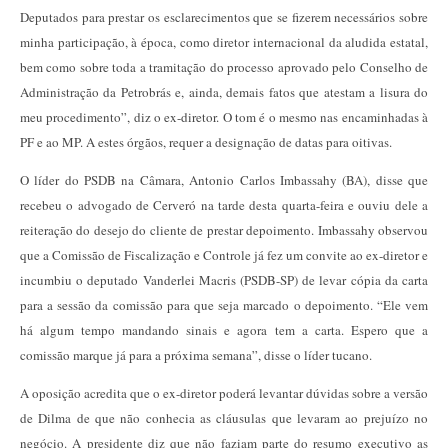
Deputados para prestar os esclarecimentos que se fizerem necessários sobre
minha participação, à época, como diretor internacional da aludida estatal,
bem como sobre toda a tramitação do processo aprovado pelo Conselho de
Administração da Petrobrás e, ainda, demais fatos que atestam a lisura do
meu procedimento”, diz o ex-diretor. O tom é o mesmo nas encaminhadas à
PF e ao MP. A estes órgãos, requer a designação de datas para oitivas.
O líder do PSDB na Câmara, Antonio Carlos Imbassahy (BA), disse que
recebeu o advogado de Cerveró na tarde desta quarta-feira e ouviu dele a
reiteração do desejo do cliente de prestar depoimento. Imbassahy observou
que a Comissão de Fiscalização e Controle já fez um convite ao ex-diretor e
incumbiu o deputado Vanderlei Macris (PSDB-SP) de levar cópia da carta
para a sessão da comissão para que seja marcado o depoimento. “Ele vem
há algum tempo mandando sinais e agora tem a carta. Espero que a
comissão marque já para a próxima semana”, disse o líder tucano.
A oposição acredita que o ex-diretor poderá levantar dúvidas sobre a versão
de Dilma de que não conhecia as cláusulas que levaram ao prejuízo no
negócio. A presidente diz que não faziam parte do resumo executivo as