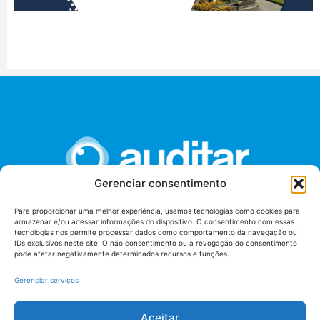
Gerenciar consentimento
Para proporcionar uma melhor experiência, usamos tecnologias como cookies para
armazenar e/ou acessar informações do dispositivo. O consentimento com essas
União dos Auditores Federais de Controle Externo -
tecnologias nos permite processar dados como comportamento da navegação ou
AUDITAR
IDs exclusivos neste site. O não consentimento ou a revogação do consentimento
pode afetar negativamente determinados recursos e funções.
Setor de Administração Federal Sul (SAF/Sul), Qd. 04, Lt. 01
Edifício Anexo II
Gerenciar serviços
Tribunal de Contas da União (TCU), Subsolo, Sala S04
Telefone: (61)3527-7292
Aceitar