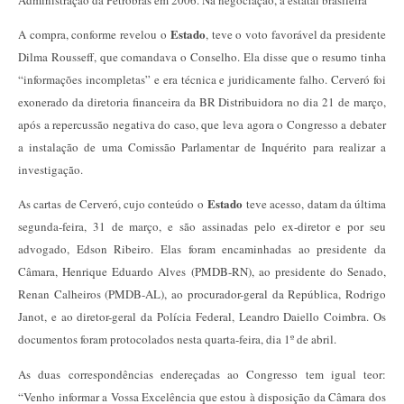
Estado
A compra, conforme revelou o
, teve o voto favorável da presidente
Dilma Rousseff, que comandava o Conselho. Ela disse que o resumo tinha
“informações incompletas” e era técnica e juridicamente falho. Cerveró foi
exonerado da diretoria financeira da BR Distribuidora no dia 21 de março,
após a repercussão negativa do caso, que leva agora o Congresso a debater
a instalação de uma Comissão Parlamentar de Inquérito para realizar a
investigação.
Estado
As cartas de Cerveró, cujo conteúdo o
teve acesso, datam da última
segunda-feira, 31 de março, e são assinadas pelo ex-diretor e por seu
advogado, Edson Ribeiro. Elas foram encaminhadas ao presidente da
Câmara, Henrique Eduardo Alves (PMDB-RN), ao presidente do Senado,
Renan Calheiros (PMDB-AL), ao procurador-geral da República, Rodrigo
Janot, e ao diretor-geral da Polícia Federal, Leandro Daiello Coimbra. Os
documentos foram protocolados nesta quarta-feira, dia 1º de abril.
As duas correspondências endereçadas ao Congresso tem igual teor:
“Venho informar a Vossa Excelência que estou à disposição da Câmara dos