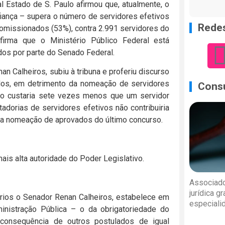
l Estado de S. Paulo afirmou que, atualmente, o
fiança – supera o número de servidores efetivos
Redes
comissionados (53%), contra 2.991 servidores do
firma que o Ministério Público Federal está
os por parte do Senado Federal.
 Calheiros, subiu à tribuna e proferiu discurso
dos, em detrimento da nomeação de servidores
Consu
do custaria sete vezes menos que um servidor
adorias de servidores efetivos não contribuiria
 a nomeação de aprovados do último concurso.
is alta autoridade do Poder Legislativo.
Associado
jurídica g
rios o Senador Renan Calheiros, estabelece em
especiali
ministração Pública – o da obrigatoriedade do
 consequência de outros postulados de igual