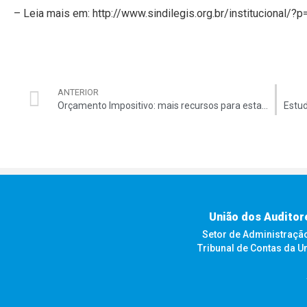
– Leia mais em: http://www.sindilegis.org.br/institucional
ANTERIOR
Orçamento Impositivo: mais recursos para estados e municípios
União dos Auditor
Setor de Administração F
Tribunal de Contas da U