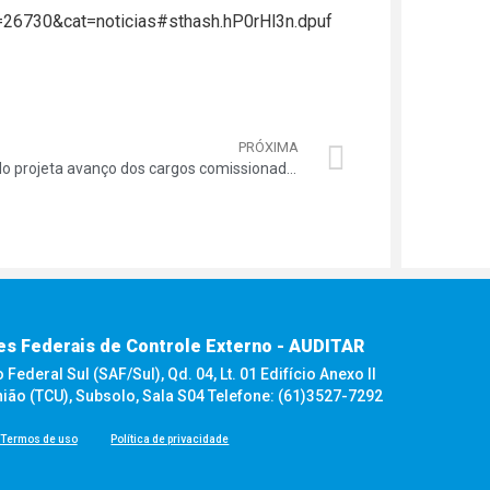
/?p=26730&cat=noticias#sthash.hP0rHl3n.dpuf
PRÓXIMA
Estudo projeta avanço dos cargos comissionados no Senado
es Federais de Controle Externo - AUDITAR
ederal Sul (SAF/Sul), Qd. 04, Lt. 01 Edifício Anexo II
nião (TCU), Subsolo, Sala S04 Telefone: (61)3527-7292
Termos de uso
Política de privacidade