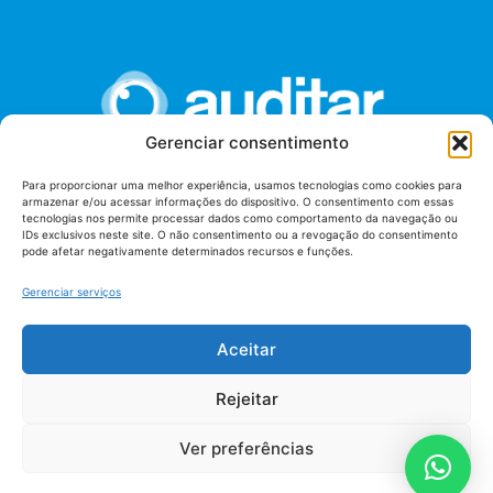
Gerenciar consentimento
Para proporcionar uma melhor experiência, usamos tecnologias como cookies para
armazenar e/ou acessar informações do dispositivo. O consentimento com essas
União dos Auditores Federais de Controle Externo -
tecnologias nos permite processar dados como comportamento da navegação ou
AUDITAR
IDs exclusivos neste site. O não consentimento ou a revogação do consentimento
pode afetar negativamente determinados recursos e funções.
Setor de Administração Federal Sul (SAF/Sul), Qd. 04, Lt. 01
Edifício Anexo II
Gerenciar serviços
Tribunal de Contas da União (TCU), Subsolo, Sala S04
Telefone: (61)3527-7292
Aceitar
Política de
Termos de uso
privacidade
Rejeitar
Ver preferências