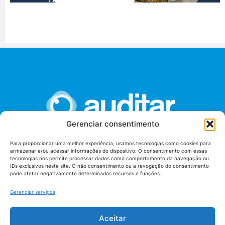
Gerenciar consentimento
Para proporcionar uma melhor experiência, usamos tecnologias como cookies para
armazenar e/ou acessar informações do dispositivo. O consentimento com essas
União dos Auditores Federais de Controle Externo -
tecnologias nos permite processar dados como comportamento da navegação ou
AUDITAR
IDs exclusivos neste site. O não consentimento ou a revogação do consentimento
pode afetar negativamente determinados recursos e funções.
Setor de Administração Federal Sul (SAF/Sul), Qd. 04, Lt. 01
Edifício Anexo II
Gerenciar serviços
Tribunal de Contas da União (TCU), Subsolo, Sala S04
Telefone: (61)3527-7292
Aceitar
Política de