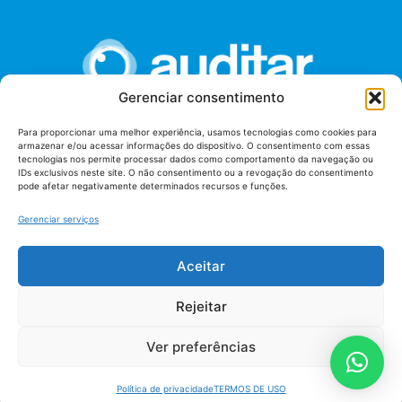
Gerenciar consentimento
Para proporcionar uma melhor experiência, usamos tecnologias como cookies para
armazenar e/ou acessar informações do dispositivo. O consentimento com essas
União dos Auditores Federais de Controle Externo -
tecnologias nos permite processar dados como comportamento da navegação ou
AUDITAR
IDs exclusivos neste site. O não consentimento ou a revogação do consentimento
pode afetar negativamente determinados recursos e funções.
Setor de Administração Federal Sul (SAF/Sul), Qd. 04, Lt. 01
Edifício Anexo II
Gerenciar serviços
Tribunal de Contas da União (TCU), Subsolo, Sala S04
Telefone: (61)3527-7292
Aceitar
Política de
Termos de uso
privacidade
Rejeitar
Ver preferências
Política de privacidade
TERMOS DE USO
AUDITAR todos os direitos reservados - 2026 |
Fábrica de Código