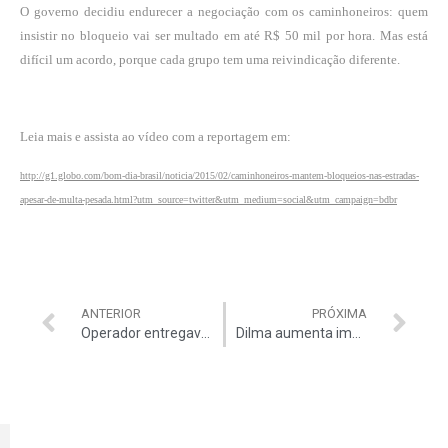
O governo decidiu endurecer a negociação com os caminhoneiros: quem
insistir no bloqueio vai ser multado em até R$ 50 mil por hora. Mas está
difícil um acordo, porque cada grupo tem uma reivindicação diferente.
Leia mais e assista ao vídeo com a reportagem em:
http://g1.globo.com/bom-dia-brasil/noticia/2015/02/caminhoneiros-mantem-bloqueios-nas-estradas-
apesar-de-multa-pesada.html?utm_source=twitter&utm_medium=social&utm_campaign=bdbr
ANTERIOR
PRÓXIMA
Operador entregava ‘dinheiro vivo’ a Duque
Dilma aumenta impostos de novo