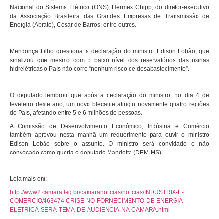
Nacional do Sistema Elétrico (ONS), Hermes Chipp, do diretor-executivo
da Associação Brasileira das Grandes Empresas de Transmissão de
Energia (Abrate), César de Barros, entre outros.
Mendonça Filho questiona a declaração do ministro Edison Lobão, que
sinalizou que mesmo com o baixo nível dos reservatórios das usinas
hidrelétricas o País não corre “nenhum risco de desabastecimento”.
O deputado lembrou que após a declaração do ministro, no dia 4 de
fevereiro deste ano, um novo blecaute atingiu novamente quatro regiões
do País, afetando entre 5 e 6 milhões de pessoas.
A Comissão de Desenvolvimento Econômico, Indústria e Comércio
também aprovou nesta manhã um requerimento para ouvir o ministro
Edison Lobão sobre o assunto. O ministro será convidado e não
convocado como queria o deputado Mandetta (DEM-MS).
Leia mais em:
http://www2.camara.leg.br/camaranoticias/noticias/INDUSTRIA-E-
COMERCIO/463474-CRISE-NO-FORNECIMENTO-DE-ENERGIA-
ELETRICA-SERA-TEMA-DE-AUDIENCIA-NA-CAMARA.html