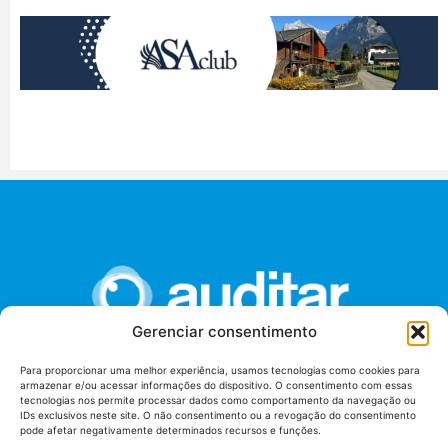
Gerenciar consentimento
Para proporcionar uma melhor experiência, usamos tecnologias como cookies para
armazenar e/ou acessar informações do dispositivo. O consentimento com essas
União dos Auditores Federais de Controle Externo -
tecnologias nos permite processar dados como comportamento da navegação ou
AUDITAR
IDs exclusivos neste site. O não consentimento ou a revogação do consentimento
pode afetar negativamente determinados recursos e funções.
Setor de Administração Federal Sul (SAF/Sul), Qd. 04, Lt. 01