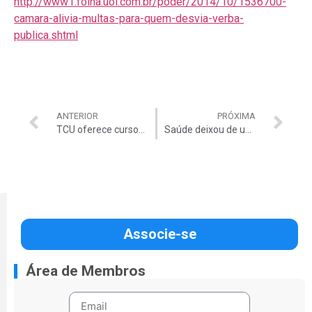
http://www1.folha.uol.com.br/poder/2014/10/1536700-
camara-alivia-multas-para-quem-desvia-verba-
publica.shtml
ANTERIOR
PRÓXIMA
TCU oferece cursos gratuitos
Saúde deixou de usar R$ 131 bi entre 2003-2014
Associe-se
Área de Membros