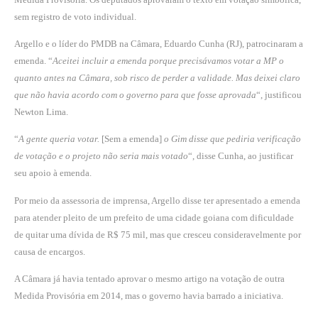
sem registro de voto individual.
Argello e o líder do PMDB na Câmara, Eduardo Cunha (RJ), patrocinaram a
emenda. “
Aceitei incluir a emenda porque precisávamos votar a MP o
quanto antes na Câmara, sob risco de perder a validade. Mas deixei claro
que não havia acordo com o governo para que fosse aprovada
“, justificou
Newton Lima.
“
A gente queria votar.
[Sem a emenda]
o Gim disse que pediria verificação
de votação e o projeto não seria mais votado
“, disse Cunha, ao justificar
seu apoio à emenda.
Por meio da assessoria de imprensa, Argello disse ter apresentado a emenda
para atender pleito de um prefeito de uma cidade goiana com dificuldade
de quitar uma dívida de R$ 75 mil, mas que cresceu consideravelmente por
causa de encargos.
A Câmara já havia tentado aprovar o mesmo artigo na votação de outra
Medida Provisória em 2014, mas o governo havia barrado a iniciativa.