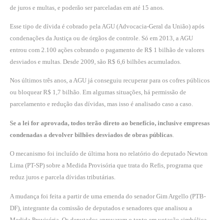
de juros e multas, e poderão ser parceladas em até 15 anos.
Esse tipo de dívida é cobrado pela AGU (Advocacia-Geral da União) após
condenações da Justiça ou de órgãos de controle. Só em 2013, a AGU
entrou com 2.100 ações cobrando o pagamento de R$ 1 bilhão de valores
desviados e multas. Desde 2009, são R$ 6,6 bilhões acumulados.
Nos últimos três anos, a AGU já conseguiu recuperar para os cofres públicos
ou bloquear R$ 1,7 bilhão. Em algumas situações, há permissão de
parcelamento e redução das dívidas, mas isso é analisado caso a caso.
Se a lei for aprovada, todos terão direto ao benefício, inclusive empresas
condenadas a devolver bilhões desviados de obras públicas
.
O mecanismo foi incluído de última hora no relatório do deputado Newton
Lima (PT-SP) sobre a Medida Provisória que trata do Refis, programa que
reduz juros e parcela dívidas tributárias.
A mudança foi feita a partir de uma emenda do senador Gim Argello (PTB-
DF), integrante da comissão de deputados e senadores que analisou a
Medida Provisória. Os deputados aprovaram o texto em votação simbólica,