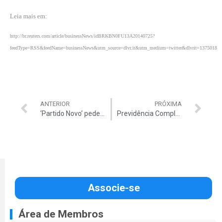
Leia mais em:
http://br.reuters.com/article/businessNews/idBRKBN0FU13A20140725?
feedType=RSS&feedName=businessNews&utm_source=dlvr.it&utm_medium=twitter&dlvrit=1375018
ANTERIOR
PRÓXIMA
‘Partido Novo’ pede registro no TSE
Previdência Complementar
Associe-se
Área de Membros