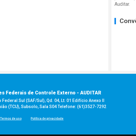
Auditar.
Conv
es Federais de Controle Externo - AUDITAR
ederal Sul (SAF/Sul), Qd. 04, Lt. 01 Edifício Anexo II
nião (TCU), Subsolo, Sala S04 Telefone: (61)3527-7292
Termos de uso
Política de privacidade