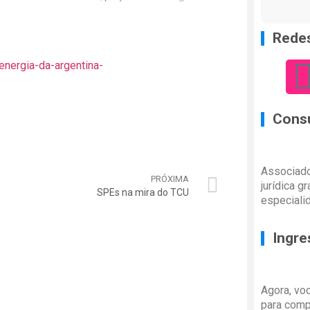
Redes
energia-da-argentina-
Consu
Associado
PRÓXIMA
jurídica g
SPEs na mira do TCU
especiali
Ingre
Agora, vo
para comp