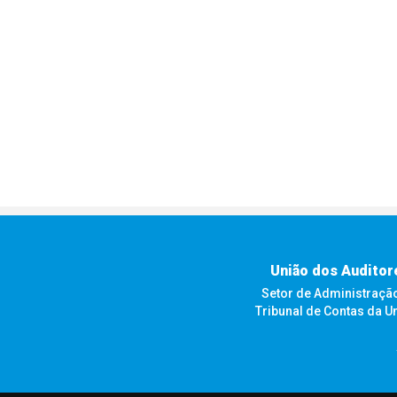
União dos Auditor
Setor de Administração F
Tribunal de Contas da U