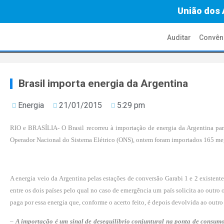
União dos 
Auditar
Convên
Brasil importa energia da Argentina
Energia
21/01/2015
5:29 pm
RIO e BRASÍLIA- O Brasil recorreu à importação de energia da Argentina pa
Operador Nacional do Sistema Elétrico (ONS), ontem foram importados 165 m
A energia veio da Argentina pelas estações de conversão Garabi 1 e 2 existen
entre os dois países pelo qual no caso de emergência um país solicita ao outro
paga por essa energia que, conforme o acerto feito, é depois devolvida ao outro 
–
A importação é um sinal de desequilíbrio conjuntural na ponta de consum