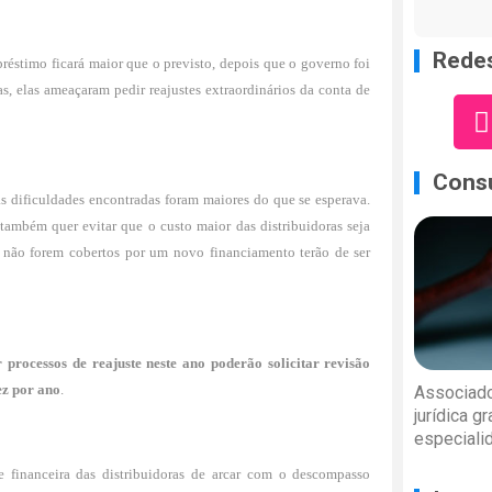
Redes
éstimo ficará maior que o previsto, depois que o governo foi
s, elas ameaçaram pedir reajustes extraordinários da conta de
Consu
s dificuldades encontradas foram maiores do que se esperava.
também quer evitar que o custo maior das distribuidoras seja
e não forem cobertos por um novo financiamento terão de ser
rocessos de reajuste neste ano poderão solicitar revisão
ez por ano
.
Associado
jurídica g
especiali
e financeira das distribuidoras de arcar com o descompasso