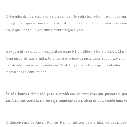
O desenho da operação e os valores ainda não estão fechados, mas o novo empr
obrigado a negociar nova ajuda às distribuidoras. Com dificuldades financeira
luz, o que obrigou o governo a reabrir negociações.
A expectativa era de um empréstimo entre R$ 2 bilhões e R$ 3 bilhões. Mas a
Com medo de que a inflação ultrapasse o teto da meta deste ano, o governo 
transferido para a tarifa ainda em 2014. É que os valores que eventualment
repassados ao consumidor.
Se não houver definição para o problema, as empresas que passaram por p
tarifária extraordinária, ou seja, aumento extra, além do autorizado uma v
O diretor-geral da Aneel, Romeu Rufino, alertou para a falta de capacidad