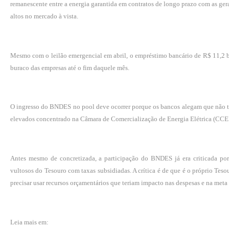
remanescente entre a energia garantida em contratos de longo prazo com as gera
altos no mercado à vista.
Mesmo com o leilão emergencial em abril, o empréstimo bancário de R$ 11,2 bil
buraco das empresas até o fim daquele mês.
O ingresso do BNDES no pool deve ocorrer porque os bancos alegam que não 
elevados concentrado na Câmara de Comercialização de Energia Elétrica (CCEE
Antes mesmo de concretizada, a participação do BNDES já era criticada po
vultosos do Tesouro com taxas subsidiadas. A crítica é de que é o próprio Teso
precisar usar recursos orçamentários que teriam impacto nas despesas e na meta f
Leia mais em: