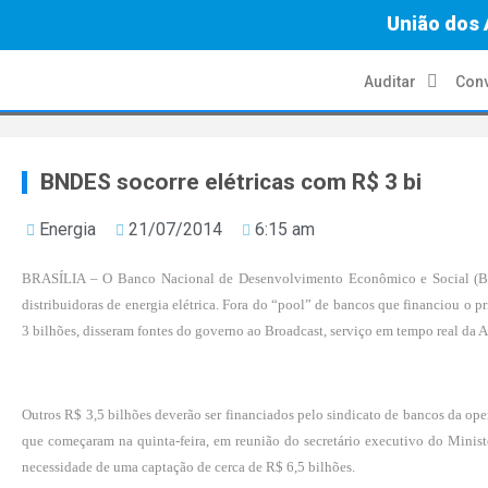
União dos 
Auditar
Conv
BNDES socorre elétricas com R$ 3 bi
Energia
21/07/2014
6:15 am
BRASÍLIA – O Banco Nacional de Desenvolvimento Econômico e Social (BN
distribuidoras de energia elétrica. Fora do “pool” de bancos que financiou o 
3 bilhões, disseram fontes do governo ao Broadcast, serviço em tempo real da 
Outros R$ 3,5 bilhões deverão ser financiados pelo sindicato de bancos da ope
que começaram na quinta-feira, em reunião do secretário executivo do Ministé
necessidade de uma captação de cerca de R$ 6,5 bilhões.