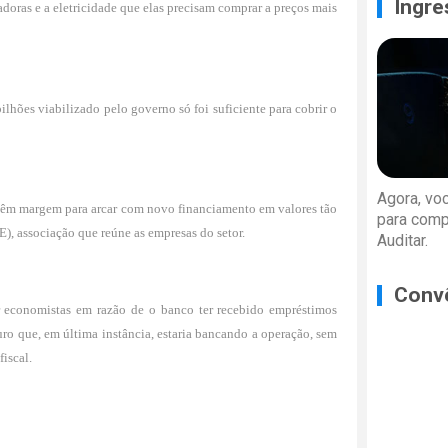
Ingre
doras e a eletricidade que elas precisam comprar a preços mais
hões viabilizado pelo governo só foi suficiente para cobrir o
Agora, vo
têm margem para arcar com novo financiamento em valores tão
para comp
), associação que reúne as empresas do setor.
Auditar.
Conv
r economistas em razão de o banco ter recebido empréstimos
uro que, em última instância, estaria bancando a operação, sem
iscal.