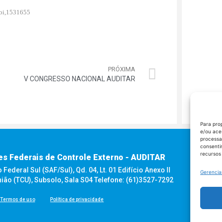
-bi,1531655
PRÓXIMA
V CONGRESSO NACIONAL AUDITAR
Para pro
e/ou ace
processa
consenti
recursos
es Federais de Controle Externo - AUDITAR
ederal Sul (SAF/Sul), Qd. 04, Lt. 01 Edifício Anexo II
Gerencia
nião (TCU), Subsolo, Sala S04 Telefone: (61)3527-7292
Termos de uso
Política de privacidade