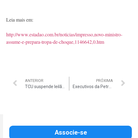
Leia mais em:
http://www.estadao.com.br/noticias/impresso,novo-ministro-
assume-e-prepara-tropa-de-choque,1146642,0.htm
ANTERIOR
PRÓXIMA
TCU suspende leilão da UHE Três Irmãos
Executivos da Petrobrás ‘faziam muita besteira’
Associe-se