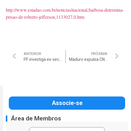
http://www.estadao.com.br/noticias/nacional,barbosa-determina-
prisao-de-roberto-jefferson,1133027,0.htm
ANTERIOR
PRÓXIMA
PF investiga ex-secretário do MT
Maduro expulsa CNN da Venezuela
Associe-se
Área de Membros