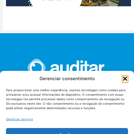
Gerenciar consentimento
Para proporcionar uma melhor experiência, usamos tecnologias como cookies para
armazenar e/ou acessar informações do dispositivo. O consentimento com essas
União dos Auditores Federais de Controle Externo -
tecnologias nos permite processar dados como comportamento da navegação ou
AUDITAR
IDs exclusivos neste site. O não consentimento ou a revogação do consentimento
pode afetar negativamente determinados recursos e funções.
Setor de Administração Federal Sul (SAF/Sul), Qd. 04, Lt. 01
Edifício Anexo II
Gerenciar serviços
Tribunal de Contas da União (TCU), Subsolo, Sala S04
Telefone: (61)3527-7292