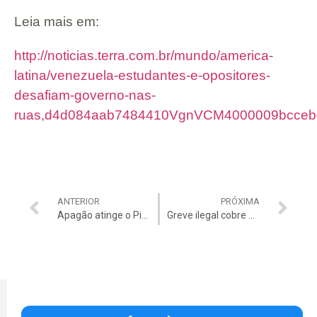
Leia mais em:
http://noticias.terra.com.br/mundo/america-
latina/venezuela-estudantes-e-opositores-
desafiam-governo-nas-
ruas,d4d084aab7484410VgnVCM4000009bcceb
ANTERIOR
PRÓXIMA
Apagão atinge o Piauí
Greve ilegal cobre de lixo as ruas do Rio