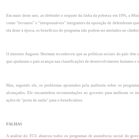
Em maio deste ano, ao defender o
reajuste
da linha da pobreza em 10%, a Mini
como “levianos” e “irresponsáveis” integrantes da oposição de defenderam que
ela disse à época, os benefícios do programa não podem ser atrelados ao câmbio
O ministro Augusto Sherman reconheceu que as políticas sociais do país têm s
que ajudaram o país avançar nas classificações de desenvolvimento humano e e
Mas, segundo ele, os problemas apontados pela auditoria sobre os programa
alcançados. Ele encaminhou recomendações ao governo para melhorar os indi
ações de “porta de saída” para o beneficiários.
FALHAS
A análise do TCU abarcou todos os programas de assistência social do gove