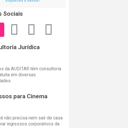
Esqueceu a senha?
 Sociais
ltoria Jurídica
s da AUDITAR têm consultoria
ratuita em diversas
dades.
ssos para Cinema
cê não precisa nem sair de casa
rar ingressos corporativos da