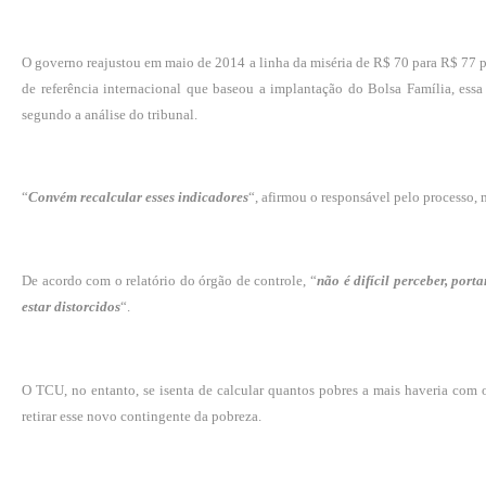
O governo reajustou em maio de 2014 a linha da miséria de R$ 70 para R$ 77 p
de referência internacional que baseou a implantação do Bolsa Família, essa
segundo a análise do tribunal.
“
Convém recalcular esses indicadores
“, afirmou o responsável pelo processo
De acordo com o relatório do órgão de controle, “
não é difícil perceber, port
estar distorcidos
“.
O TCU, no entanto, se isenta de calcular quantos pobres a mais haveria com 
retirar esse novo contingente da pobreza.