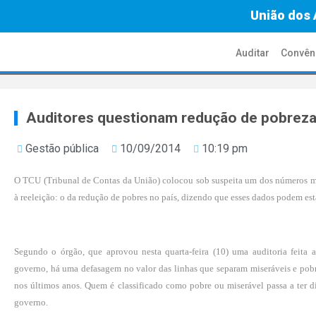
União dos 
Auditar
Convên
Auditores questionam redução de pobrez
Gestão pública
10/09/2014
10:19 pm
O TCU (Tribunal de Contas da União) colocou sob suspeita um dos números ma
à reeleição: o da redução de pobres no país, dizendo que esses dados podem est
Segundo o órgão, que aprovou nesta quarta-feira (10) uma auditoria feita 
governo, há uma defasagem no valor das linhas que separam miseráveis e pobr
nos últimos anos. Quem é classificado como pobre ou miserável passa a ter d
governo.