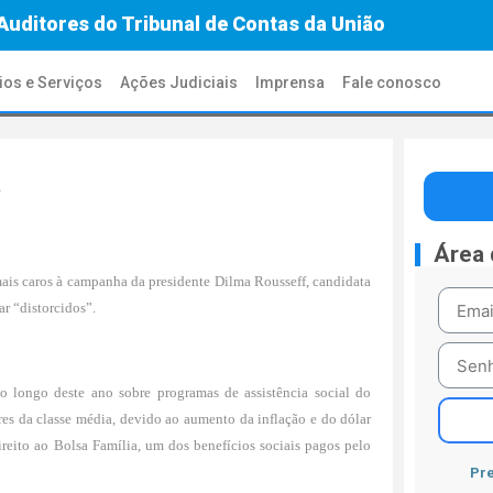
Auditores do Tribunal de Contas da União
ios e Serviços
Ações Judiciais
Imprensa
Fale conosco
a
Área
is caros à campanha da presidente Dilma Rousseff, candidata
ar “distorcidos”.
ao longo deste ano sobre programas de assistência social do
es da classe média, devido ao aumento da inflação e do dólar
ireito ao
Bolsa Família
, um dos benefícios sociais pagos pelo
Pre