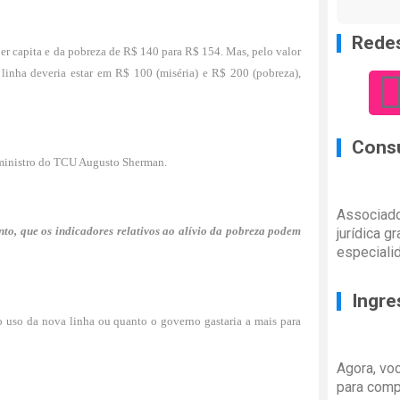
Redes
er capita e da pobreza de R$ 140 para R$ 154. Mas, pelo valor
 linha deveria estar em R$ 100 (miséria) e R$ 200 (pobreza),
Consu
, ministro do TCU Augusto Sherman.
Associado
anto, que os indicadores relativos ao alívio da pobreza podem
jurídica g
especiali
Ingre
o uso da nova linha ou quanto o governo gastaria a mais para
Agora, vo
para comp