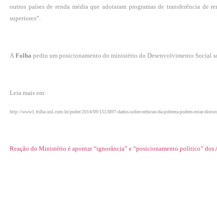
outros países de renda média que adotaram programas de transferência de r
superiores”.
A
Folha
pediu um posicionamento do ministério do Desenvolvimento Social sob
Leia mais em:
http://www1.folha.uol.com.br/poder/2014/09/1513897-dados-sobre-reducao-da-pobreza-podem-estar-distorc
Reação do Ministério é apontar “ignorância” e “posicionamento político” dos