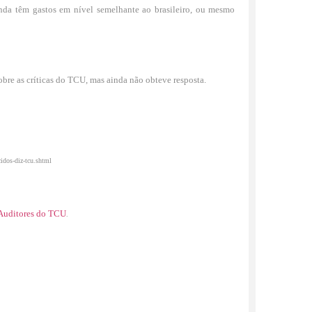
enda têm gastos em nível semelhante ao brasileiro, ou mesmo
re as críticas do TCU, mas ainda não obteve resposta.
idos-diz-tcu.shtml
 Auditores do TCU
.