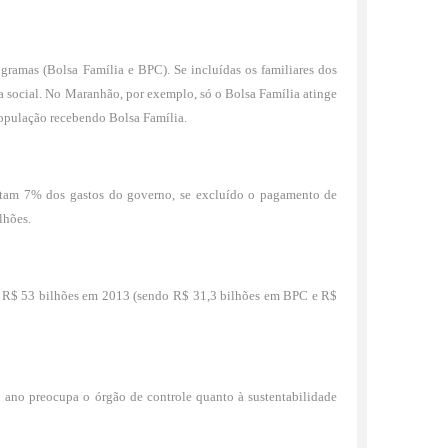
ogramas (Bolsa Família e BPC). Se incluídas os familiares dos
cia social. No Maranhão, por exemplo, só o Bolsa Família atinge
opulação recebendo Bolsa Família.
entam 7% dos gastos do governo, se excluído o pagamento de
lhões.
a R$ 53 bilhões em 2013 (sendo R$ 31,3 bilhões em BPC e R$
o ano preocupa o órgão de controle quanto à sustentabilidade