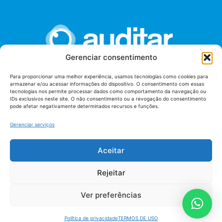
Gerenciar consentimento
Para proporcionar uma melhor experiência, usamos tecnologias como cookies para
armazenar e/ou acessar informações do dispositivo. O consentimento com essas
União dos Auditores Federais de Controle Externo -
tecnologias nos permite processar dados como comportamento da navegação ou
AUDITAR
IDs exclusivos neste site. O não consentimento ou a revogação do consentimento
pode afetar negativamente determinados recursos e funções.
Setor de Administração Federal Sul (SAF/Sul), Qd. 04, Lt. 01
Edifício Anexo II
Gerenciar serviços
Tribunal de Contas da União (TCU), Subsolo, Sala S04
Telefone: (61)3527-7292
Aceitar
Política de
Termos de uso
privacidade
Rejeitar
Ver preferências
Política de privacidade
TERMOS DE USO