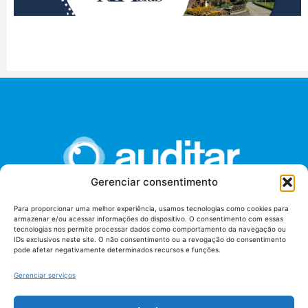
Gerenciar consentimento
Para proporcionar uma melhor experiência, usamos tecnologias como cookies para
armazenar e/ou acessar informações do dispositivo. O consentimento com essas
União dos Auditores Federais de Controle Externo -
tecnologias nos permite processar dados como comportamento da navegação ou
AUDITAR
IDs exclusivos neste site. O não consentimento ou a revogação do consentimento
pode afetar negativamente determinados recursos e funções.
Setor de Administração Federal Sul (SAF/Sul), Qd. 04, Lt. 01
Edifício Anexo II
Gerenciar serviços
Tribunal de Contas da União (TCU), Subsolo, Sala S04
Telefone: (61)3527-7292