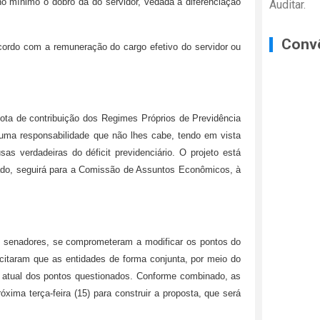
no mínimo o dobro da do servidor, vedada a diferenciação
Auditar.
Conv
acordo com a remuneração do cargo efetivo do servidor ou
ta de contribuição dos Regimes Próprios de Previdência
 uma responsabilidade que não lhes cabe, tendo em vista
as verdadeiras do déficit previdenciário. O projeto está
ado, seguirá para a Comissão de Assuntos Econômicos, à
s senadores, se comprometeram a modificar os pontos do
icitaram que as entidades de forma conjunta, por meio do
o atual dos pontos questionados. Conforme combinado, as
róxima terça-feira (15) para construir a proposta, que será