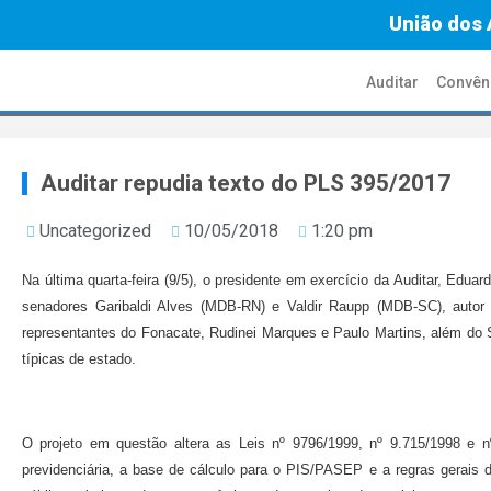
União dos 
Auditar
Convên
Auditar repudia texto do PLS 395/2017
Uncategorized
10/05/2018
1:20 pm
Na última quarta-feira (9/5), o presidente em exercício da Auditar, Edua
senadores Garibaldi Alves (MDB-RN) e Valdir Raupp (MDB-SC), autor
representantes do Fonacate, Rudinei Marques e Paulo Martins, além do Si
típicas de estado.
O projeto em questão altera as Leis nº 9796/1999, nº 9.715/1998 e nº
previdenciária, a base de cálculo para o PIS/PASEP e a regras gerais d