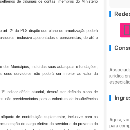
nselheiros de tribunais de contas, membros do Ministério
Redes
º do art. 2º do PLS dispõe que plano de amortização poderá
ervidores, inclusive aposentados e pensionistas, de até o
Consu
l e dos Municípios, incluídas suas autarquias e fundações,
Associado
s seus servidores não poderá ser inferior ao valor da
jurídica g
especiali
º indicar déficit atuarial, deverá ser definido plano de
Ingre
s não previdenciários para a cobertura de insuficiências
líquota de contribuição suplementar, inclusive para os
Agora, vo
remuneração do cargo efetivo do servidor e do provento do
para comp