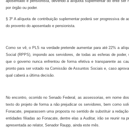
aposentado e pensionista, devendo a alíquota suplementar do ente ser 
por órgão ou poder.
§ 3º A alíquota de contribuição suplementar poderá ser progressiva de 
do provento do aposentado e pensionista.
Como se vê, o PLS na verdade pretende aumentar para até 22% a alíquo
Social (RPPS), impondo aos servidores, de todas as esferas de poder,
que o governo nunca enfrentou de forma efetiva e transparente as caus
pronto para ser votado na Comissão de Assuntos Sociais e, caso aprov
qual caberá a última decisão.
No encontro, ocorrido no Senado Federal, as assessorias, em nome do
texto do projeto de forma a não prejudicar os servidores, bem como sol
Fonacate, preparassem uma proposta no sentido de substituir a redaçã
entidades filiadas ao Fonacate, dentre elas a Auditar, irão se reunir na p
apresentada ao relator, Senador Raupp, ainda este mês.