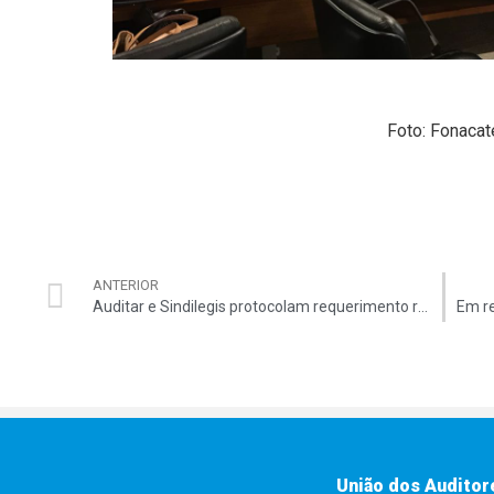
Foto: Fonacat
ANTERIOR
Auditar e Sindilegis protocolam requerimento referente à parcela compensatória
União dos Auditor