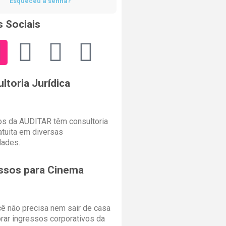
Esqueceu a senha?
 Sociais
ltoria Jurídica
s da AUDITAR têm consultoria
ratuita em diversas
dades.
ssos para Cinema
cê não precisa nem sair de casa
rar ingressos corporativos da