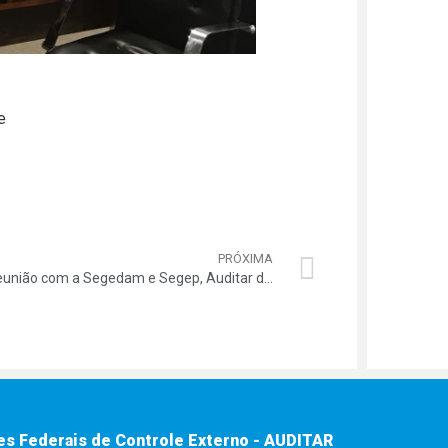
e
PRÓXIMA
Em reunião com a Segedam e Segep, Auditar discute pautas de interesse dos associados
es Federais de Controle Externo - AUDITAR