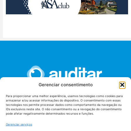
Gerenciar consentimento
Para proporcionar uma melhor experiência, usamos tecnologias como cookies para
armazenar e/ou acessar informações do dispositivo. O consentimento com essas
União dos Auditores Federais de Controle Externo -
tecnologias nos permite processar dados como comportamento da navegação ou
AUDITAR
IDs exclusivos neste site. O não consentimento ou a revogação do consentimento
pode afetar negativamente determinados recursos e funções.
Setor de Administração Federal Sul (SAF/Sul), Qd. 04, Lt. 01
Edifício Anexo II
Gerenciar serviços
Tribunal de Contas da União (TCU), Subsolo, Sala S04