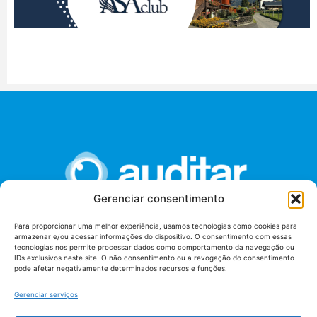
Gerenciar consentimento
Para proporcionar uma melhor experiência, usamos tecnologias como cookies para
armazenar e/ou acessar informações do dispositivo. O consentimento com essas
União dos Auditores Federais de Controle Externo -
tecnologias nos permite processar dados como comportamento da navegação ou
AUDITAR
IDs exclusivos neste site. O não consentimento ou a revogação do consentimento
pode afetar negativamente determinados recursos e funções.
Setor de Administração Federal Sul (SAF/Sul), Qd. 04, Lt. 01
Edifício Anexo II
Gerenciar serviços
Tribunal de Contas da União (TCU), Subsolo, Sala S04
Telefone: (61)3527-7292