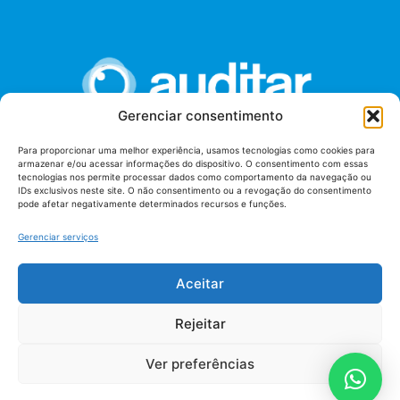
Gerenciar consentimento
Para proporcionar uma melhor experiência, usamos tecnologias como cookies para
armazenar e/ou acessar informações do dispositivo. O consentimento com essas
União dos Auditores Federais de Controle Externo -
tecnologias nos permite processar dados como comportamento da navegação ou
AUDITAR
IDs exclusivos neste site. O não consentimento ou a revogação do consentimento
pode afetar negativamente determinados recursos e funções.
Setor de Administração Federal Sul (SAF/Sul), Qd. 04, Lt. 01
Edifício Anexo II
Gerenciar serviços
Tribunal de Contas da União (TCU), Subsolo, Sala S04
Telefone: (61)3527-7292
Aceitar
Política de
Termos de uso
privacidade
Rejeitar
Ver preferências