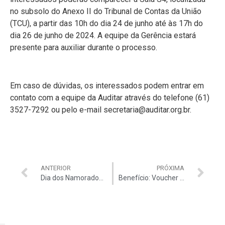
no subsolo do Anexo II do Tribunal de Contas da União
(TCU), a partir das 10h do dia 24 de junho até às 17h do
dia 26 de junho de 2024. A equipe da Gerência estará
presente para auxiliar durante o processo.
Em caso de dúvidas, os interessados podem entrar em
contato com a equipe da Auditar através do telefone (61)
3527-7292 ou pelo e-mail secretaria@auditar.org.br.
ANTERIOR
PRÓXIMA
Dia dos Namorados: Associados da Auditar concorrem a uma diária de fim de semana no Athos Bulcão
Benefício: Voucher de R$ 100 por R$ 79 no Madeiro e Jerônimo para associados da Auditar