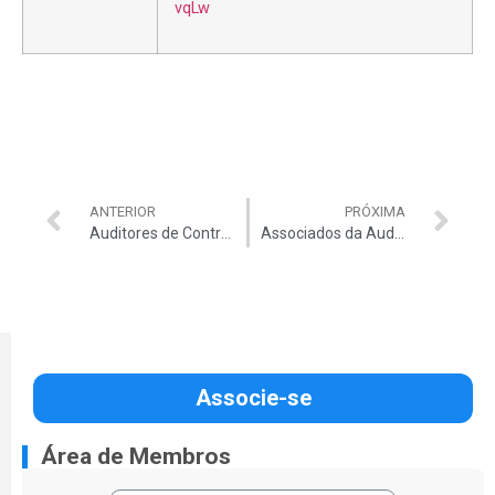
vqLw
ANTERIOR
PRÓXIMA
Auditores de Controle Externo: a linha de defesa do Estado e do interesse público
Associados da Auditar têm acesso a descontos exclusivos no grande “Feirão de Oportunidades Clubs 2025
Associe-se
Área de Membros