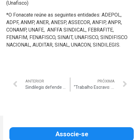
(Unafisco)
*O Fonacate reúne as seguintes entidades: ADEPOL,
ADPF, ANMP, ANER, ANESP, ASSECOR, ANFIP, ANPR,
CONAMP, UNAFE, ANFFA SINDICAL, FEBRAFITE,
FENAFIM, FENAFISCO, SINAIT, UNAFISCO, SINDIFISCO
NACIONAL, AUDITAR, SINAL, UNACON, SINDILEGIS.
ANTERIOR
PRÓXIMA
Sindilegis defende os técnicos e auxiliares do TCU em relação à URV.
“Trabalho Escravo: Vamos Acabar com essa Vergonha”.
Associe-se