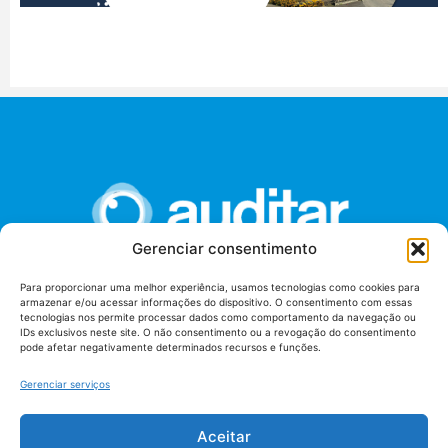
Gerenciar consentimento
Para proporcionar uma melhor experiência, usamos tecnologias como cookies para
armazenar e/ou acessar informações do dispositivo. O consentimento com essas
União dos Auditores Federais de Controle Externo -
tecnologias nos permite processar dados como comportamento da navegação ou
AUDITAR
IDs exclusivos neste site. O não consentimento ou a revogação do consentimento
pode afetar negativamente determinados recursos e funções.
Setor de Administração Federal Sul (SAF/Sul), Qd. 04, Lt. 01
Edifício Anexo II
Gerenciar serviços
Tribunal de Contas da União (TCU), Subsolo, Sala S04
Telefone: (61)3527-7292
Aceitar