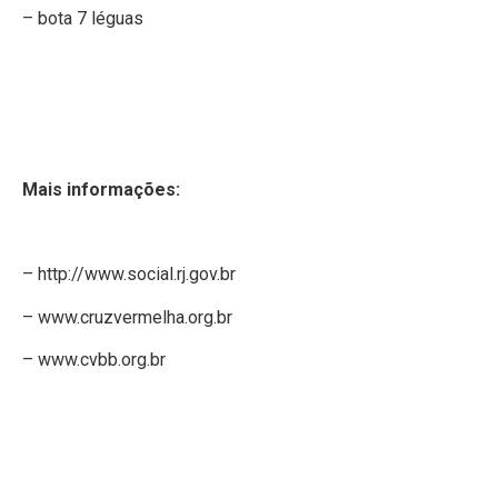
– bota 7 léguas
Mais informações:
– http://www.social.rj.gov.br
– www.cruzvermelha.org.br
– www.cvbb.org.br