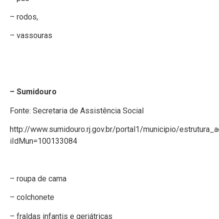
– rodos,
– vassouras
– Sumidouro
Fonte: Secretaria de Assistência Social
http://www.sumidouro.rj.gov.br/portal1/municipio/estrutura_a
iIdMun=100133084
– roupa de cama
– colchonete
– fraldas infantis e geriátricas