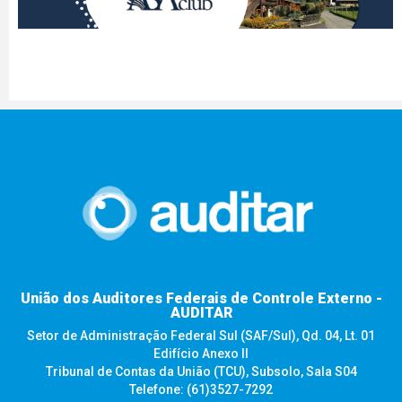
União dos Auditores Federais de Controle Externo -
AUDITAR
Setor de Administração Federal Sul (SAF/Sul), Qd. 04, Lt. 01
Edifício Anexo II
Tribunal de Contas da União (TCU), Subsolo, Sala S04
Telefone: (61)3527-7292