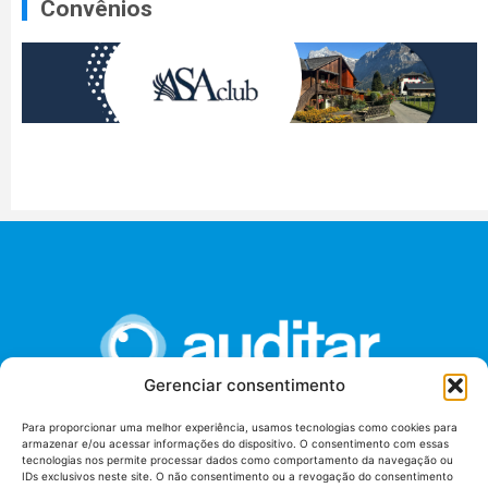
Convênios
Gerenciar consentimento
Para proporcionar uma melhor experiência, usamos tecnologias como cookies para
armazenar e/ou acessar informações do dispositivo. O consentimento com essas
União dos Auditores Federais de Controle Externo -
tecnologias nos permite processar dados como comportamento da navegação ou
AUDITAR
IDs exclusivos neste site. O não consentimento ou a revogação do consentimento