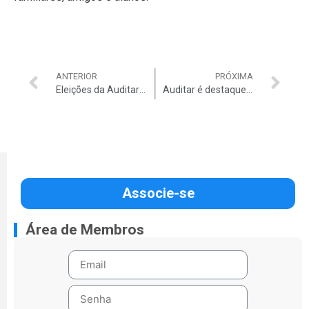
ANTERIOR
PRÓXIMA
Eleições da Auditar: chapa “União e Trabalho” é eleita para conduzir a Associação para o biênio 2021/2023
Auditar é destaque no Jornal de Brasília em artigo contra redução de recursos para saúde e a fragilização do serviço público
Associe-se
Área de Membros