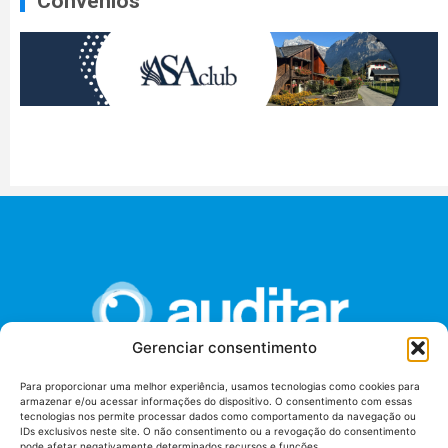
Convênios
Gerenciar consentimento
Para proporcionar uma melhor experiência, usamos tecnologias como cookies para
armazenar e/ou acessar informações do dispositivo. O consentimento com essas
União dos Auditores Federais de Controle Externo -
tecnologias nos permite processar dados como comportamento da navegação ou
AUDITAR
IDs exclusivos neste site. O não consentimento ou a revogação do consentimento
pode afetar negativamente determinados recursos e funções.