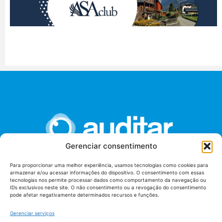
Gerenciar consentimento
Para proporcionar uma melhor experiência, usamos tecnologias como cookies para
armazenar e/ou acessar informações do dispositivo. O consentimento com essas
União dos Auditores Federais de Controle Externo -
tecnologias nos permite processar dados como comportamento da navegação ou
AUDITAR
IDs exclusivos neste site. O não consentimento ou a revogação do consentimento
pode afetar negativamente determinados recursos e funções.
Setor de Administração Federal Sul (SAF/Sul), Qd. 04, Lt. 01
Edifício Anexo II
Gerenciar serviços
Tribunal de Contas da União (TCU), Subsolo, Sala S04