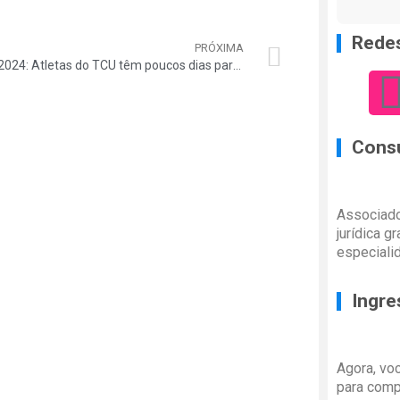
Redes
PRÓXIMA
OTC 2024: Atletas do TCU têm poucos dias para retirar o kit com uniformes na sede da Auditar
Consu
Associado
jurídica g
especiali
Ingre
Agora, vo
para comp