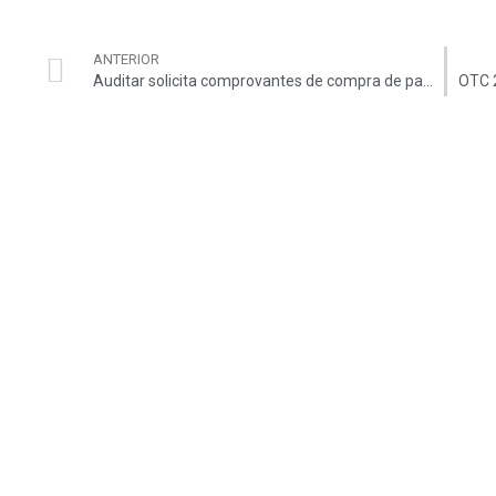
ANTERIOR
Auditar solicita comprovantes de compra de passagens aéreas para traslado e ressarcimento no XI Congresso de Auditores do TCU