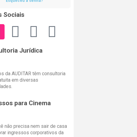
Esqueceu a senha?
 Sociais
ltoria Jurídica
s da AUDITAR têm consultoria
ratuita em diversas
dades.
ssos para Cinema
cê não precisa nem sair de casa
rar ingressos corporativos da