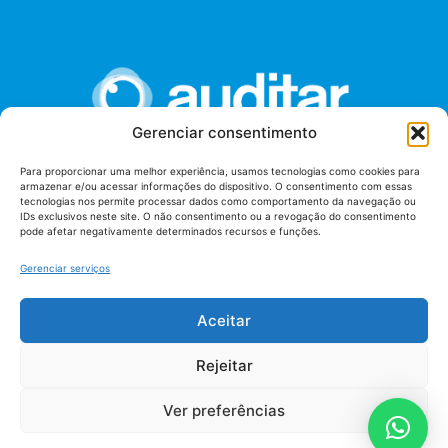
Gerenciar consentimento
Para proporcionar uma melhor experiência, usamos tecnologias como cookies para
armazenar e/ou acessar informações do dispositivo. O consentimento com essas
União dos Auditores Federais de Controle Externo -
tecnologias nos permite processar dados como comportamento da navegação ou
AUDITAR
IDs exclusivos neste site. O não consentimento ou a revogação do consentimento
pode afetar negativamente determinados recursos e funções.
Setor de Administração Federal Sul (SAF/Sul), Qd. 04, Lt. 01
Edifício Anexo II
Gerenciar serviços
Tribunal de Contas da União (TCU), Subsolo, Sala S04
Telefone: (61)3527-7292
Aceitar
Política de
Termos de uso
privacidade
Rejeitar
Ver preferências