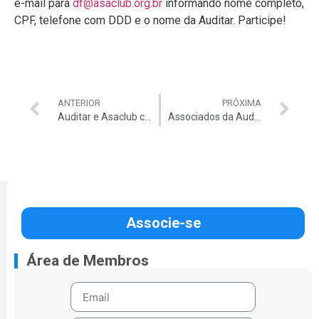
e-mail para
df@asaclub.org.br
informando nome completo,
CPF, telefone com DDD e o nome da Auditar. Participe!
ANTERIOR
PRÓXIMA
Auditar e Asaclub conseguem descontos incríveis em automóveis zero
Associados da Auditar compram com preço de atacado sem precisar levar a quantidade mínima de itens
Associe-se
Área de Membros