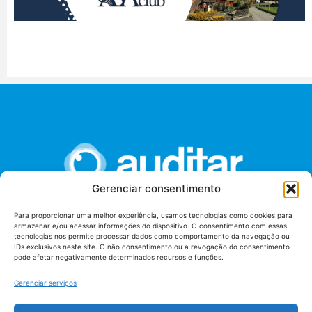
Gerenciar consentimento
Para proporcionar uma melhor experiência, usamos tecnologias como cookies para
armazenar e/ou acessar informações do dispositivo. O consentimento com essas
União dos Auditores Federais de Controle Externo -
tecnologias nos permite processar dados como comportamento da navegação ou
AUDITAR
IDs exclusivos neste site. O não consentimento ou a revogação do consentimento
pode afetar negativamente determinados recursos e funções.
Setor de Administração Federal Sul (SAF/Sul), Qd. 04, Lt. 01
Edifício Anexo II
Gerenciar serviços
Tribunal de Contas da União (TCU), Subsolo, Sala S04
Telefone: (61)3527-7292