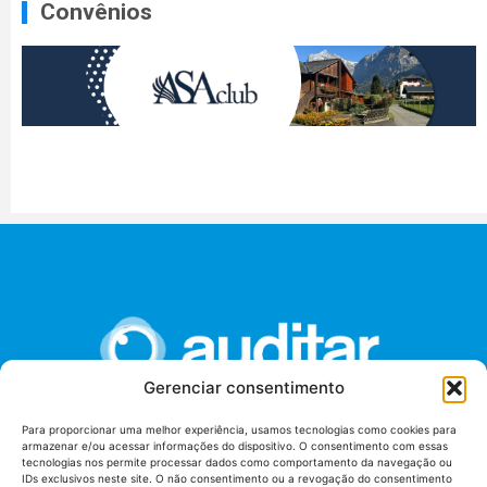
Convênios
Gerenciar consentimento
Para proporcionar uma melhor experiência, usamos tecnologias como cookies para
armazenar e/ou acessar informações do dispositivo. O consentimento com essas
União dos Auditores Federais de Controle Externo -
tecnologias nos permite processar dados como comportamento da navegação ou
AUDITAR
IDs exclusivos neste site. O não consentimento ou a revogação do consentimento