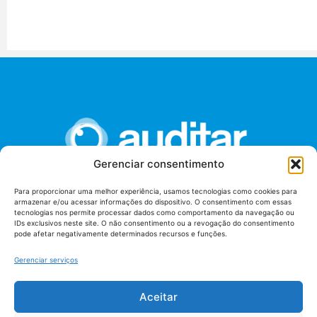
Gerenciar consentimento
Para proporcionar uma melhor experiência, usamos tecnologias como cookies para
armazenar e/ou acessar informações do dispositivo. O consentimento com essas
União dos Auditores Federais de Controle Externo -
tecnologias nos permite processar dados como comportamento da navegação ou
AUDITAR
IDs exclusivos neste site. O não consentimento ou a revogação do consentimento
pode afetar negativamente determinados recursos e funções.
Setor de Administração Federal Sul (SAF/Sul), Qd. 04, Lt. 01
Edifício Anexo II
Gerenciar serviços
Tribunal de Contas da União (TCU), Subsolo, Sala S04
Telefone: (61)3527-7292
Aceitar
Política de
Termos de uso