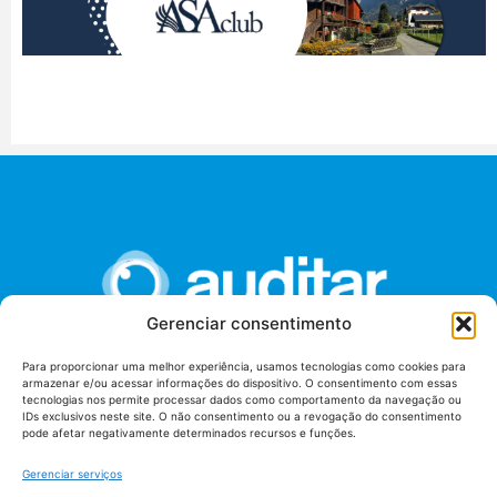
Gerenciar consentimento
Para proporcionar uma melhor experiência, usamos tecnologias como cookies para
armazenar e/ou acessar informações do dispositivo. O consentimento com essas
União dos Auditores Federais de Controle Externo -
tecnologias nos permite processar dados como comportamento da navegação ou
AUDITAR
IDs exclusivos neste site. O não consentimento ou a revogação do consentimento
pode afetar negativamente determinados recursos e funções.
Setor de Administração Federal Sul (SAF/Sul), Qd. 04, Lt. 01
Edifício Anexo II
Gerenciar serviços
Tribunal de Contas da União (TCU), Subsolo, Sala S04