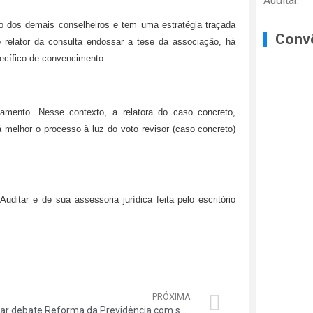
Auditar.
to dos demais conselheiros e tem uma estratégia traçada
Conv
o relator da consulta endossar a tese da associação, há
ecífico de convencimento.
gamento. Nesse contexto, a relatora do caso concreto,
 melhor o processo à luz do voto revisor (caso concreto)
Auditar e de sua assessoria jurídica feita pelo escritório
PRÓXIMA
Auditar debate Reforma da Previdência com senador Plínio Valério