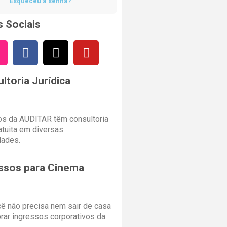
Esqueceu a senha?
 Sociais
ltoria Jurídica
s da AUDITAR têm consultoria
ratuita em diversas
dades.
ssos para Cinema
cê não precisa nem sair de casa
rar ingressos corporativos da