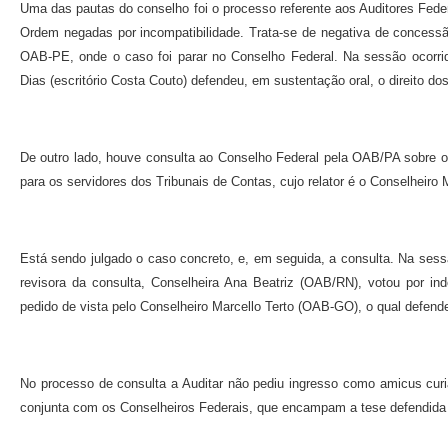
Uma das pautas do conselho foi o processo referente aos Auditores Fede
Ordem negadas por incompatibilidade. Trata-se de negativa de concess
OAB-PE, onde o caso foi parar no Conselho Federal. Na sessão ocorrid
Dias (escritório Costa Couto) defendeu, em sustentação oral, o direito 
De outro lado, houve consulta ao Conselho Federal pela OAB/PA sobre 
para os servidores dos Tribunais de Contas, cujo relator é o Conselheiro
Está sendo julgado o caso concreto, e, em seguida, a consulta. Na ses
revisora da consulta, Conselheira Ana Beatriz (OAB/RN), votou por ind
pedido de vista pelo Conselheiro Marcello Terto (OAB-GO), o qual defende
No processo de consulta a Auditar não pediu ingresso como amicus cur
conjunta com os Conselheiros Federais, que encampam a tese defendida pe