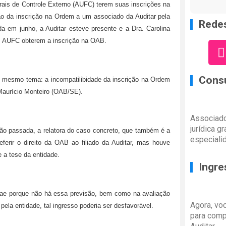
rais de Controle Externo (AUFC) terem suas inscrições na
ão da inscrição na Ordem a um associado da Auditar pela
Redes
a em junho, a Auditar esteve presente e a Dra. Carolina
dos AUFC obterem a inscrição na OAB.
Consu
o mesmo tema: a incompatilibidade da inscrição na Ordem
 Maurício Monteiro (OAB/SE).
Associado
jurídica g
são passada, a relatora do caso concreto, que também é a
especiali
eferir o direito da OAB ao filiado da Auditar, mas houve
 a tese da entidade.
Ingre
iae porque não há essa previsão, bem como na avaliação
Agora, vo
la entidade, tal ingresso poderia ser desfavorável.
para comp