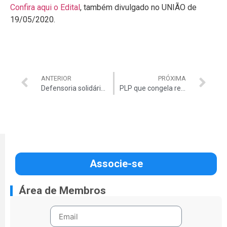
Confira aqui o Edital
, também divulgado no UNIÃO de
19/05/2020.
ANTERIOR
PRÓXIMA
Defensoria solidária: olhos para os que estão na rua – conheça a campanha da ANADEF
PLP que congela remunerações no serviço público será tema de debate com a participação da Auditar
Associe-se
Área de Membros