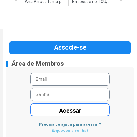
Ana Arraes toma posse no TCU como ministra
Em posse no TCU, Ana Arraes diz que será ‘implacável’ na fiscalização
Associe-se
Área de Membros
Acessar
Precisa de ajuda para acessar?
Esqueceu a senha?