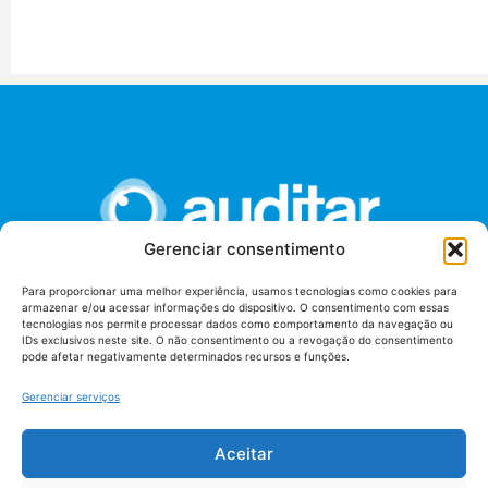
Gerenciar consentimento
Para proporcionar uma melhor experiência, usamos tecnologias como cookies para
armazenar e/ou acessar informações do dispositivo. O consentimento com essas
União dos Auditores Federais de Controle Externo -
tecnologias nos permite processar dados como comportamento da navegação ou
AUDITAR
IDs exclusivos neste site. O não consentimento ou a revogação do consentimento
pode afetar negativamente determinados recursos e funções.
Setor de Administração Federal Sul (SAF/Sul), Qd. 04, Lt. 01
Edifício Anexo II
Gerenciar serviços
Tribunal de Contas da União (TCU), Subsolo, Sala S04
Telefone: (61)3527-7292
Aceitar
Política de
Termos de uso