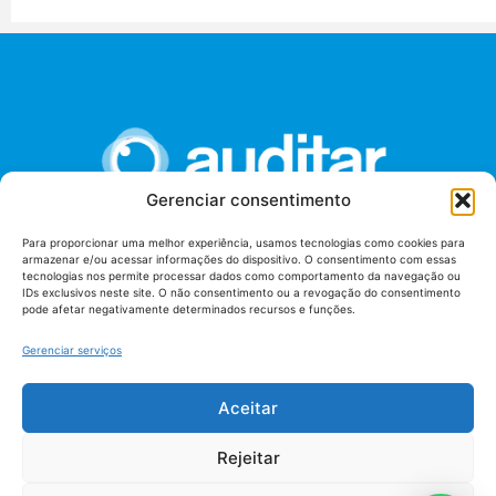
Gerenciar consentimento
Para proporcionar uma melhor experiência, usamos tecnologias como cookies para
armazenar e/ou acessar informações do dispositivo. O consentimento com essas
União dos Auditores Federais de Controle Externo -
tecnologias nos permite processar dados como comportamento da navegação ou
AUDITAR
IDs exclusivos neste site. O não consentimento ou a revogação do consentimento
pode afetar negativamente determinados recursos e funções.
Setor de Administração Federal Sul (SAF/Sul), Qd. 04, Lt. 01
Edifício Anexo II
Gerenciar serviços
Tribunal de Contas da União (TCU), Subsolo, Sala S04
Telefone: (61)3527-7292
Aceitar
Política de
Termos de uso
privacidade
Rejeitar