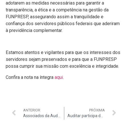
adotarem as medidas necessárias para garantir a
transparência, a ética e a competência na gestão da
FUNPRESP, assegurando assim a tranquilidade e
confiança dos servidores públicos federais que aderiram
à previdência complementar.
Estamos atentos e vigilantes para que os interesses dos
servidores sejam preservados e para que a FUNPRESP
possa cumprir sua missão com excelência e integridade.
Confira a nota na íntegra
aqui
.
ANTERIOR
PRÓXIMA
Associados da Auditar têm 30% de desconto nas diárias do Royal Tulip
Auditar participa das Olimpíadas de Integração dos Tribunais e se prepara para OTC Pantanal 2023