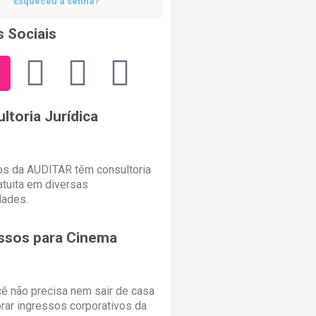
Esqueceu a senha?
 Sociais
ltoria Jurídica
s da AUDITAR têm consultoria
ratuita em diversas
dades.
ssos para Cinema
cê não precisa nem sair de casa
rar ingressos corporativos da