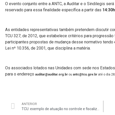
O evento conjunto entre a ANTC, a Auditar e o Sindilegis será
reservado para essa finalidade específica a partir das
14:30h
As entidades representativas também pretendem discutir co
TCU 327, de 2012, que estabelece critérios para progressão
participantes propostas de mudança desse normativo tendo e
Lei nº 10.356, de 2001, que disciplina a matéria.
Os associados lotados nas Unidades com sede nos Estados
para o endereço
auditar@auditar.org.br
ou
antc@tcu.gov.br
até o dia 28
ANTERIOR
TCU: exemplo de atuação no controle e fiscalização de gastos públicos