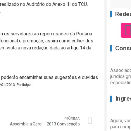
 realizado no Auditório do Anexo III do TCU,
.
Redes
m os servidores as repercussões da Portaria
 funcional e promoção, assim como colher dos
Consu
m vista a nova redação dada ao artigo 14 da
Associado
jurídica g
 poderão encaminhar suas sugestões e dúvidas
especiali
/01/2013. Participe!
Ingre
PRÓXIMA
Agora, vo
Assembleia Geral – 2013 Convocação
para comp